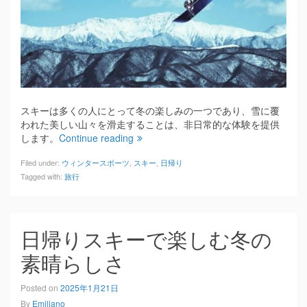
スキーは多くの人にとって冬の楽しみの一つであり、雪に覆
われた美しい山々を滑走することは、非日常的な体験を提供
します。
Continue reading
Filed under:
ウィンタースポーツ
,
スキー
,
日帰り
Tagged with:
旅行
日帰りスキーで楽しむ冬の
素晴らしさ
Posted on
2025年1月21日
By
Emiliano