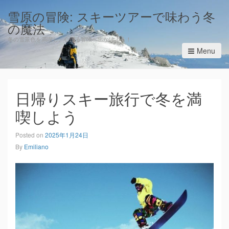
雪原の冒険: スキーツアーで味わう冬
の魔法
冬の雪景色を満喫し、心躍る冒険へ出かけよう！
Menu
日帰りスキー旅行で冬を満
喫しよう
Posted on
2025年1月24日
By
Emiliano