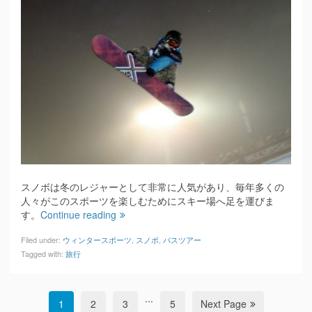
スノボは冬のレジャーとして非常に人気があり、毎年多くの
人々がこのスポーツを楽しむためにスキー場へ足を運びま
す。
Continue reading
Filed under:
ウィンタースポーツ
,
スノボ
,
バスツアー
Tagged with:
旅行
...
1
2
3
5
Next Page