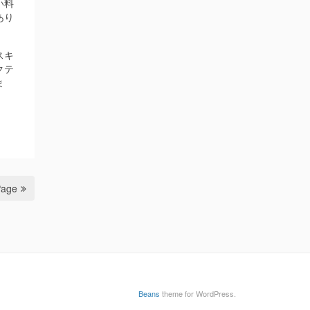
い料
あり
スキ
クテ
ま
Page
Beans
theme for WordPress.