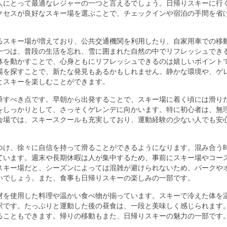
人にとって最適なレジャーの一つと言えるでしょう。日帰りスキーに行
クセスが良好なスキー場を選ぶことで、チェックインや宿泊の手間を省
るスキー場が増えており、公共交通機関を利用したり、自家用車での移
一つは、普段の生活を忘れ、雪に囲まれた自然の中でリフレッシュでき
体を動かすことで、心身ともにリフレッシュできるのは嬉しいポイント
場を探すことで、新たな発見もあるかもしれません。静かな環境や、ゲ
とスキーを楽しむことができます。
筆すべき点です。早朝から出発することで、スキー場に着く頃には滑り
をしっかりとして、さっそくゲレンデに向かいます。特に初心者は、無
会場では、スキースクールも充実しており、運動経験の少ない人でも安
つけ、徐々に自信を持って滑ることができるようになります。混み合う
ています。週末や長期休暇は人が集中するため、事前にスキー場やコー
スキー場だと、シーズンによっては混雑が避けられないため、パークや
いでしょう。また、食事も日帰りスキーの楽しみの一部です。
材を使用した料理や温かい食べ物が揃っています。スキーで冷えた体を
択です。たっぷりと運動した後の昼食は、一段と美味しく感じられます
ることもできます。帰りの移動もまた、日帰りスキーの魅力の一部です