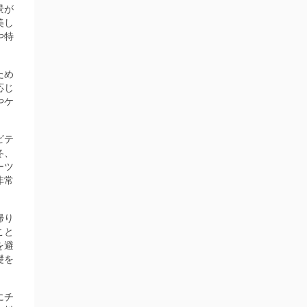
景が
美し
や特
ため
応じ
やケ
ビテ
冬、
ーツ
非常
帰り
こと
を避
礎を
にチ