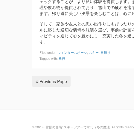
ェックすることが、より良い体験を提供します。
理や飲み物が提供されており、雪山での疲れを癒
ます。帰り道に美しい夕景を楽しむことは、心に
そして、家族や友人との思い出作りにもぴったり
ルに応じた適切な装備や服装を選び、事前の計画
ィビティを通じて心を豊かにし、充実した冬を過
す。
Filed under:
ウィンタースポーツ
,
スキー
,
日帰り
Tagged with:
旅行
Previous Page
© 2026 - 雪原の冒険: スキーツアーで味わう冬の魔法. All rights reserv