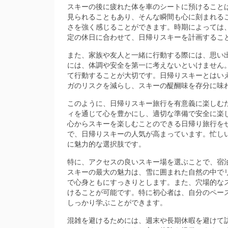
スキーの後に疲れた体を車のシートに預けること
見られることもあり、そんな瞬間も心に刻まれる
さを強く感じることができます。時期によっては
定の休日に合わせて、日帰りスキーを計画するこ
また、家族や友人と一緒に行動する際には、思い
には、体調や安全を第一に考えないといけません
て行動することが大切です。日帰りスキーとはい
ガのリスクを減らし、スキーの醍醐味を存分に味
このように、日帰りスキー旅行を有意義に楽しむ
ィを通じて心を豊かにし、適切な準備で安全に楽
心からスキーを楽しむことのできる日帰り旅行を
で、日帰りスキーの人気が高まっています。忙し
に魅力的な選択肢です。
特に、アクセスの良いスキー場を選ぶことで、宿
スキーの最大の魅力は、雪に囲まれた自然の中で
で心身ともにすっきりとします。また、穴場的な
けることが可能です。特に初心者は、自分のペー
しっかり学ぶことができます。
混雑を避けるためには、週末や長期休暇を避けて