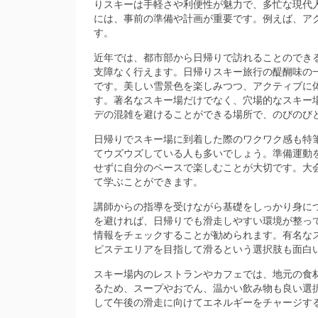
りスキーは手軽さや利便性が魅力で、多忙な現代
には、事前の準備や計画が重要です。例えば、ア
す。
近年では、都市部から日帰りで訪れることのでき
支障なく行えます。日帰りスキー旅行の醍醐味の
です。美しい雪景色を楽しみつつ、アクティブに
す。著名なスキー場だけでなく、穴場的なスキー
デの混雑を避けることができる場所で、のびのび
日帰りでスキー場に到着した際のワクワク感も特
てウズウズしている人も多いでしょう。準備運動
せずに自分のペースで楽しむことが大切です。大
て学ぶことができます。
講師からの指導を受けながら基礎をしっかり身に
を避ければ、日帰りでも滑走しやすい環境が整っ
情報をチェックすることが勧められます。有名な
ピステエリアを目指して滑るという選択肢も面白
スキー場内のレストランやカフェでは、地元の食
るため、スープやおでん、温かい飲み物も良い選
して午後の滑走に向けてエネルギーをチャージす