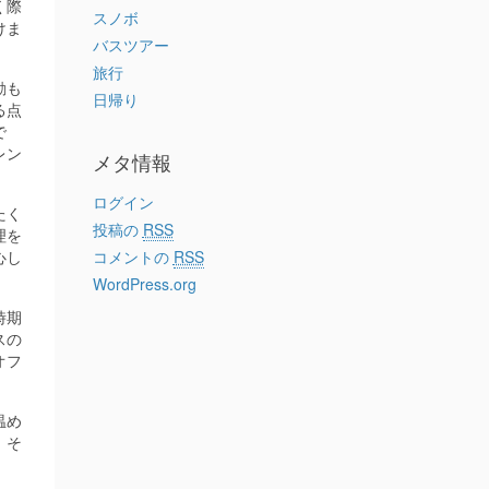
く際
スノボ
けま
バスツアー
旅行
動も
日帰り
る点
で
レン
メタ情報
ログイン
たく
投稿の
RSS
理を
心し
コメントの
RSS
WordPress.org
時期
スの
オフ
温め
。そ
。