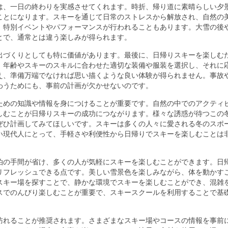
は、一日の終わりを実感させてくれます。時折、帰り道に素晴らしい夕
ことになります。スキーを通じて日常のストレスから解放され、自然の
、特別イベントやパフォーマンスが行われることもあります。大雪の後
とで、通常とは違う楽しみが得られます。
出づくりとしても特に価値があります。最後に、日帰りスキーを楽しむ
。年齢やスキーのスキルに合わせた適切な装備や服装を選択し、それに
え、準備万端でなければ思い描くような良い体験が得られません。事故
わうためにも、事前の計画が欠かせないのです。
ための知識や情報を身につけることが重要です。自然の中でのアクティ
しむことが日帰りスキーの成功につながります。様々な誘惑が待つこの
ぜひ計画してみてほしいです。スキーは多くの人々に愛される冬のスポ
い現代人にとって、手軽さや利便性から日帰りでスキーを楽しむことは
泊の手間が省け、多くの人が気軽にスキーを楽しむことができます。日
リフレッシュできる点です。美しい雪景色を楽しみながら、体を動かす
スキー場を探すことで、静かな環境でスキーを楽しむことができ、混雑
スでのんびり楽しむことが重要で、スキースクールを利用することで基
訪れることが推奨されます。さまざまなスキー場やコースの情報を事前